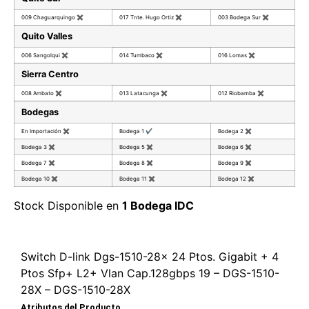
009 Chaguarquingo
✖
017 Tnte. Hugo Ortiz
✖
003 Bodega Sur
✖
Quito Valles
006 Sangolqui
✖
014 Tumbaco
✖
016 Lomas
✖
Sierra Centro
008 Ambato
✖
013 Latacunga
✖
012 Riobamba
✖
Bodegas
En Importación
✖
Bodega 1
✔
Bodega 2
✖
Bodega 3
✖
Bodega 5
✖
Bodega 6
✖
Bodega 7
✖
Bodega 8
✖
Bodega 9
✖
Bodega 10
✖
Bodega 11
✖
Bodega 12
✖
Stock Disponible en
1 Bodega IDC
Switch D-link Dgs-1510-28x 24 Ptos. Gigabit + 4
Ptos Sfp+ L2+ Vlan Cap.128gbps 19 – DGS-1510-
28X – DGS-1510-28X
Atributos del Producto