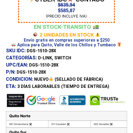
$
635,94
$
585,87
(PRECIO INCLUYE IVA)
EN STOCK-TRANSITO
2 UNIDADES EN STOCK
Envío gratis en compras superiores a $250
Aplica para Quito, Valle de los Chillos y Tumbaco
SKU IDC:
DGS-1510-28X
CATEGORÍAS:
,
D-LINK
SWITCH
UPC/EAN:
DGS-1510-28X
P/N:
DGS-1510-28X
CONDICION:
NUEVO
(SELLADO DE FÁBRICA)
ETA:
3 DÍAS
LABORABLES (TIEMPO DE ENTREGA)
Quito Norte
001 Universitaria
✖
011 Carcelen
✖
002 Versalles
✖
Quito Sur