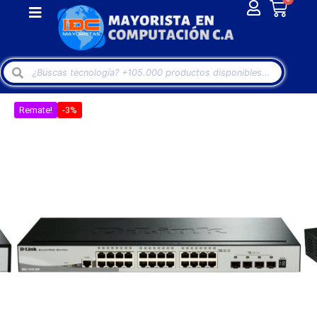
Remate!
-3%