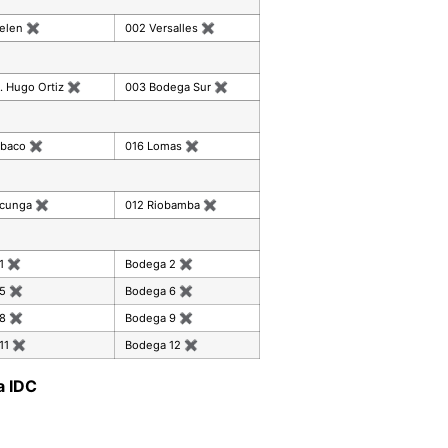
celen
✖
002 Versalles
✖
. Hugo Ortiz
✖
003 Bodega Sur
✖
mbaco
✖
016 Lomas
✖
acunga
✖
012 Riobamba
✖
 1
✖
Bodega 2
✖
 5
✖
Bodega 6
✖
 8
✖
Bodega 9
✖
11
✖
Bodega 12
✖
a IDC