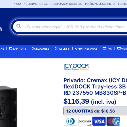
INICIO
NUESTRAS TIENDAS
TRABAJA CON NOSOTROS
POLÍTICAS DE GARANTÍA
ESTAD
ONE
LAPTOPS
CELULARES
TABLETS
IMPRESORAS
TVS
MON
Privado: Cremax (ICY
flexiDOCK Tray-less 3
RD 237550 MB830SP-B
$
116,39
(incl. iva)