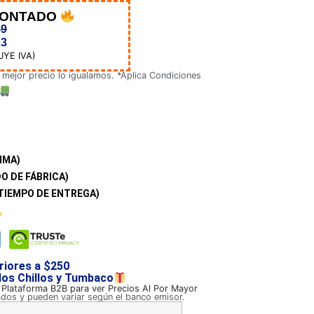
CONTADO
39
23
UYE IVA)
 mejor precio lo igualamos. *Aplica Condiciones
IMA)
O DE FÁBRICA)
TIEMPO DE ENTREGA)
riores a $250
 los Chillos y Tumbaco
a Plataforma B2B para ver Precios Al Por Mayor
ados y pueden variar según el banco emisor.