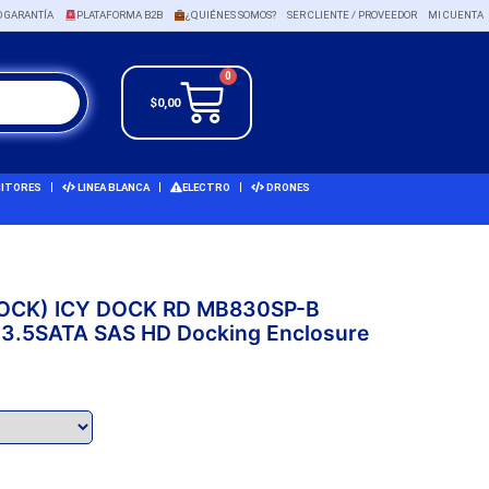
O GARANTÍA
PLATAFORMA B2B
¿QUIÉNES SOMOS?
SER CLIENTE / PROVEEDOR
MI CUENTA
0
$
0,00
ITORES
LINEA BLANCA
ELECTRO
DRONES
 DOCK) ICY DOCK RD MB830SP-B
B 3.5SATA SAS HD Docking Enclosure