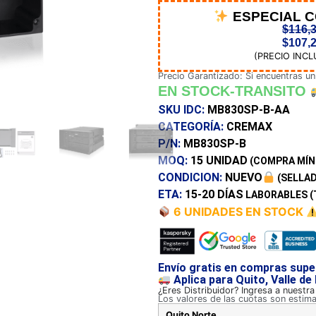
ESPECIAL 
$
116,
$
107,
(PRECIO INCL
Precio Garantizado: Si encuentras un
EN STOCK-TRANSITO
SKU IDC:
MB830SP-B-AA
CATEGORÍA:
CREMAX
P/N:
MB830SP-B
MOQ:
15 UNIDAD
(COMPRA MÍN
CONDICION:
NUEVO
(SELLAD
ETA:
15-20 DÍAS
LABORABLES (
6 UNIDADES EN STOCK
Envío gratis en compras supe
Aplica para Quito, Valle de
¿Eres Distribuidor? Ingresa a nuestr
Los valores de las cuotas son estim
Quito Norte