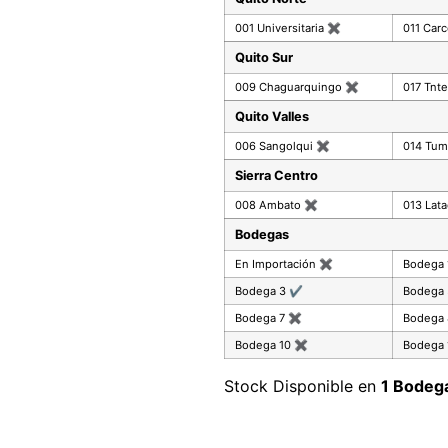
001 Universitaria
✖
011 Car
Quito Sur
009 Chaguarquingo
✖
017 Tnte
Quito Valles
006 Sangolqui
✖
014 Tu
Sierra Centro
008 Ambato
✖
013 Lat
Bodegas
En Importación
✖
Bodega
Bodega 3
✔
Bodega
Bodega 7
✖
Bodega
Bodega 10
✖
Bodega 
Stock Disponible en
1 Bodeg