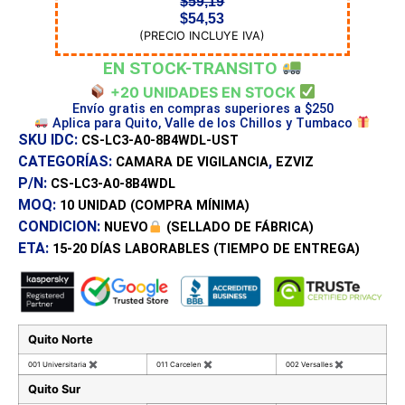
$
59,19
$
54,53
(PRECIO INCLUYE IVA)
EN STOCK-TRANSITO
+20 UNIDADES EN STOCK
Envío gratis en compras superiores a $250
Aplica para Quito, Valle de los Chillos y Tumbaco
SKU IDC:
CS-LC3-A0-8B4WDL-UST
CATEGORÍAS:
,
CAMARA DE VIGILANCIA
EZVIZ
P/N:
CS-LC3-A0-8B4WDL
MOQ:
10 UNIDAD
(COMPRA MÍNIMA)
CONDICION:
NUEVO
(SELLADO DE FÁBRICA)
ETA:
15-20 DÍAS
LABORABLES (TIEMPO DE ENTREGA)
Quito Norte
001 Universitaria
✖
011 Carcelen
✖
002 Versalles
✖
Quito Sur