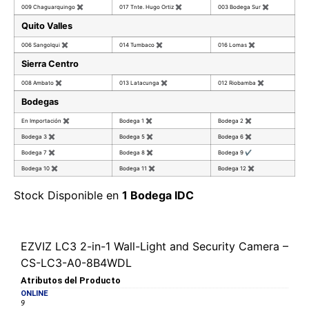
009 Chaguarquingo
✖
017 Tnte. Hugo Ortiz
✖
003 Bodega Sur
✖
Quito Valles
006 Sangolqui
✖
014 Tumbaco
✖
016 Lomas
✖
Sierra Centro
008 Ambato
✖
013 Latacunga
✖
012 Riobamba
✖
Bodegas
En Importación
✖
Bodega 1
✖
Bodega 2
✖
Bodega 3
✖
Bodega 5
✖
Bodega 6
✖
Bodega 7
✖
Bodega 8
✖
Bodega 9
✔
Bodega 10
✖
Bodega 11
✖
Bodega 12
✖
Stock Disponible en
1 Bodega IDC
EZVIZ LC3 2-in-1 Wall-Light and Security Camera –
CS-LC3-A0-8B4WDL
Atributos del Producto
ONLINE
9