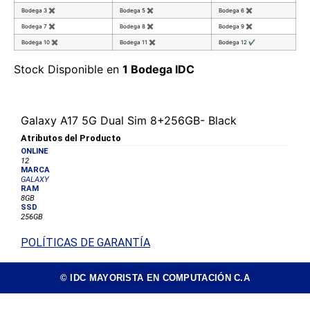
Bodega 3
✖
Bodega 5
✖
Bodega 6
✖
Bodega 7
✖
Bodega 8
✖
Bodega 9
✖
Bodega 10
✖
Bodega 11
✖
Bodega 12
✔
Stock Disponible en
1 Bodega IDC
Galaxy A17 5G Dual Sim 8+256GB- Black
Atributos del Producto
ONLINE
12
MARCA
GALAXY
RAM
8GB
SSD
256GB
POLÍTICAS DE GARANTÍA
© IDC MAYORISTA EN COMPUTACIÓN C.A