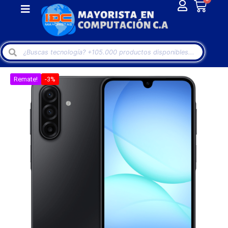
Remate!
-3%