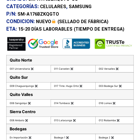
CATEGORÍAS:
,
CELULARES
SAMSUNG
P/N:
SM-A176BZKQGTO
CONDICION:
NUEVO
(SELLADO DE FÁBRICA)
ETA:
15-20 DÍAS
LABORABLES (TIEMPO DE ENTREGA)
Quito Norte
001 Universitaria
✖
011 Carcelen
✖
002 Versalles
✖
Quito Sur
009 Chaguarquingo
✖
017 Tnte. Hugo Ortiz
✖
003 Bodega Sur
✖
Quito Valles
006 Sangolqui
✖
014 Tumbaco
✖
016 Lomas
✖
Sierra Centro
008 Ambato
✖
013 Latacunga
✖
012 Riobamba
✖
Bodegas
En Importación
✖
Bodega 1
✖
Bodega 2
✖