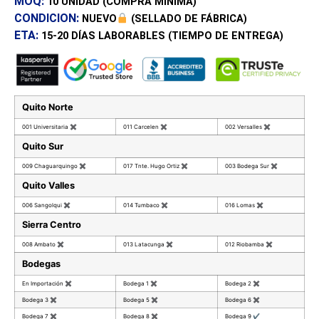
MOQ:
10 UNIDAD
(COMPRA MÍNIMA)
CONDICION:
NUEVO
(SELLADO DE FÁBRICA)
ETA:
15-20 DÍAS
LABORABLES (TIEMPO DE ENTREGA)
Quito Norte
001 Universitaria
✖
011 Carcelen
✖
002 Versalles
✖
Quito Sur
009 Chaguarquingo
✖
017 Tnte. Hugo Ortiz
✖
003 Bodega Sur
✖
Quito Valles
006 Sangolqui
✖
014 Tumbaco
✖
016 Lomas
✖
Sierra Centro
008 Ambato
✖
013 Latacunga
✖
012 Riobamba
✖
Bodegas
En Importación
✖
Bodega 1
✖
Bodega 2
✖
Bodega 3
✖
Bodega 5
✖
Bodega 6
✖
Bodega 7
✖
Bodega 8
✖
Bodega 9
✔