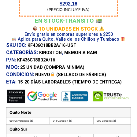
$
292,16
(PRECIO INCLUYE IVA)
EN STOCK-TRANSITO
10 UNIDADES EN STOCK
Envío gratis en compras superiores a $250
Aplica para Quito, Valle de los Chillos y Tumbaco
SKU IDC:
KF436C18BB2A/16-UST
CATEGORÍAS:
,
KINGSTON
MEMORIA RAM
P/N:
KF436C18BB2A/16
MOQ:
25 UNIDAD
(COMPRA MÍNIMA)
CONDICION:
NUEVO
(SELLADO DE FÁBRICA)
ETA:
15-20 DÍAS
LABORABLES (TIEMPO DE ENTREGA)
Quito Norte
001 Universitaria
✖
011 Carcelen
✖
002 Versalles
✖
Quito Sur