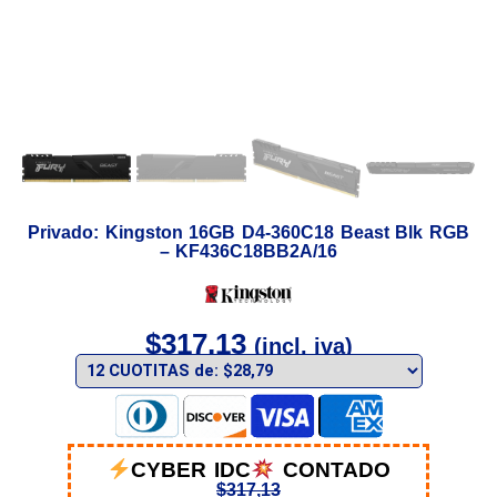
Privado: Kingston 16GB D4-360C18 Beast Blk RGB
– KF436C18BB2A/16
$
317,13
(incl. iva)
CYBER IDC
CONTADO
$
317,13