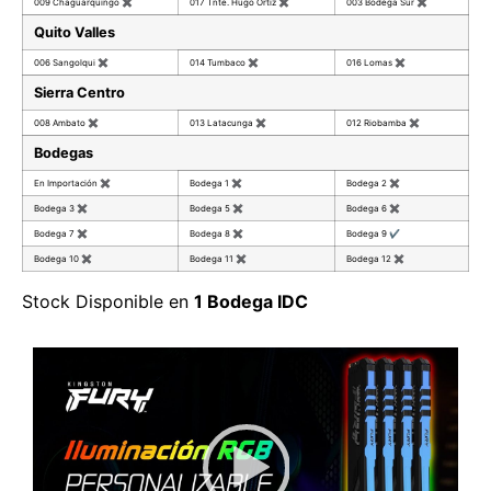
009 Chaguarquingo
✖
017 Tnte. Hugo Ortiz
✖
003 Bodega Sur
✖
Quito Valles
006 Sangolqui
✖
014 Tumbaco
✖
016 Lomas
✖
Sierra Centro
008 Ambato
✖
013 Latacunga
✖
012 Riobamba
✖
Bodegas
En Importación
✖
Bodega 1
✖
Bodega 2
✖
Bodega 3
✖
Bodega 5
✖
Bodega 6
✖
Bodega 7
✖
Bodega 8
✖
Bodega 9
✔
Bodega 10
✖
Bodega 11
✖
Bodega 12
✖
Stock Disponible en
1 Bodega IDC
Reproductor de vídeo