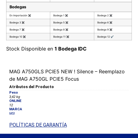
Bodegas
En Importación
✖
Bodega 1
✖
Bodega 2
✖
Bodega 3
✖
Bodega 5
✖
Bodega 6
✖
Bodega 7
✖
Bodega 8
✖
Bodega 9
✖
Bodega 10
✖
Bodega 11
✖
Bodega 12
✔
Stock Disponible en
1 Bodega IDC
MAG A750GLS PCIE5 NEW ! Silence – Reemplazo
de MAG A750GL PCIE5 Focus
Atributos del Producto
Peso
3,42 kg
ONLINE
12
MARCA
MSI
POLÍTICAS DE GARANTÍA