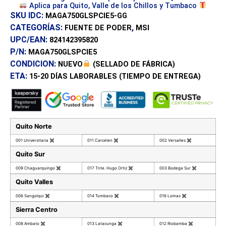
Aplica para Quito, Valle de los Chillos y Tumbaco
SKU IDC:
MAGA750GLSPCIE5-GG
CATEGORÍAS:
,
FUENTE DE PODER
MSI
UPC/EAN:
824142395820
P/N:
MAGA750GLSPCIE5
CONDICION:
NUEVO
(SELLADO DE FÁBRICA)
ETA:
15-20 DÍAS
LABORABLES (TIEMPO DE ENTREGA)
Quito Norte
001 Universitaria
✖
011 Carcelen
✖
002 Versalles
✖
Quito Sur
009 Chaguarquingo
✖
017 Tnte. Hugo Ortiz
✖
003 Bodega Sur
✖
Quito Valles
006 Sangolqui
✖
014 Tumbaco
✖
016 Lomas
✖
Sierra Centro
008 Ambato
✖
013 Latacunga
✖
012 Riobamba
✖