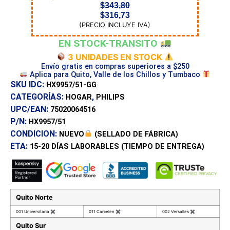
$
343,80
$
316,73
(PRECIO INCLUYE IVA)
EN STOCK-TRANSITO
3 UNIDADES EN STOCK
Envío gratis en compras superiores a $250
Aplica para Quito, Valle de los Chillos y Tumbaco
SKU IDC:
HX9957/51-GG
CATEGORÍAS:
,
HOGAR
PHILIPS
UPC/EAN:
75020064516
P/N:
HX9957/51
CONDICION:
NUEVO
(SELLADO DE FÁBRICA)
ETA:
15-20 DÍAS
LABORABLES (TIEMPO DE ENTREGA)
Quito Norte
001 Universitaria
✖
011 Carcelen
✖
002 Versalles
✖
Quito Sur