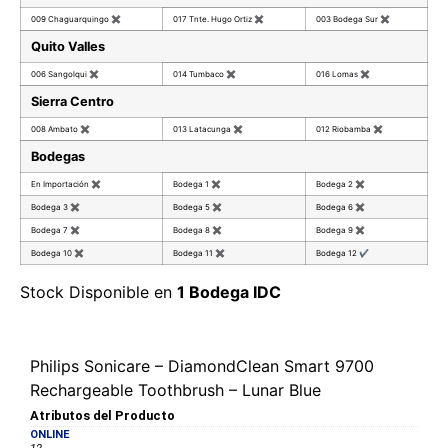
009 Chaguarquingo
✖
017 Tnte. Hugo Ortiz
✖
003 Bodega Sur
✖
Quito Valles
006 Sangolqui
✖
014 Tumbaco
✖
016 Lomas
✖
Sierra Centro
008 Ambato
✖
013 Latacunga
✖
012 Riobamba
✖
Bodegas
En Importación
✖
Bodega 1
✖
Bodega 2
✖
Bodega 3
✖
Bodega 5
✖
Bodega 6
✖
Bodega 7
✖
Bodega 8
✖
Bodega 9
✖
Bodega 10
✖
Bodega 11
✖
Bodega 12
✔
Stock Disponible en
1 Bodega IDC
Philips Sonicare – DiamondClean Smart 9700
Rechargeable Toothbrush – Lunar Blue
Atributos del Producto
ONLINE