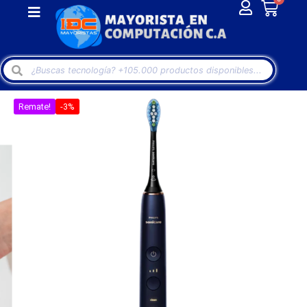
Remate!
-3%