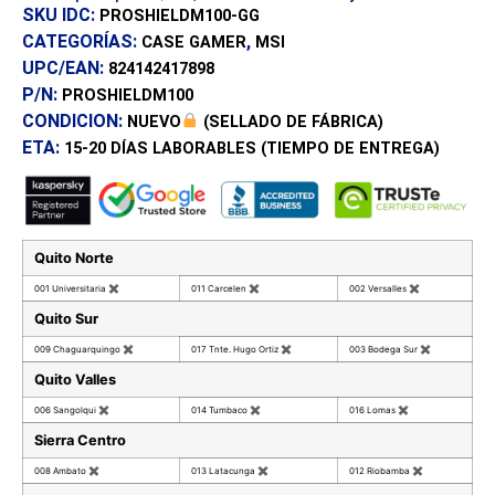
SKU IDC:
PROSHIELDM100-GG
CATEGORÍAS:
,
CASE GAMER
MSI
UPC/EAN:
824142417898
P/N:
PROSHIELDM100
CONDICION:
NUEVO
(SELLADO DE FÁBRICA)
ETA:
15-20 DÍAS
LABORABLES (TIEMPO DE ENTREGA)
Quito Norte
001 Universitaria
✖
011 Carcelen
✖
002 Versalles
✖
Quito Sur
009 Chaguarquingo
✖
017 Tnte. Hugo Ortiz
✖
003 Bodega Sur
✖
Quito Valles
006 Sangolqui
✖
014 Tumbaco
✖
016 Lomas
✖
Sierra Centro
008 Ambato
✖
013 Latacunga
✖
012 Riobamba
✖