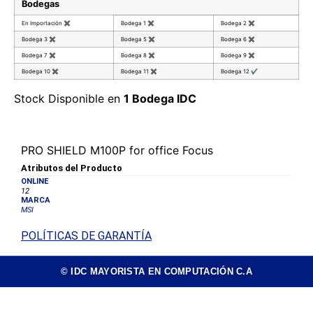
Bodegas
En Importación
✖
Bodega 1
✖
Bodega 2
✖
Bodega 3
✖
Bodega 5
✖
Bodega 6
✖
Bodega 7
✖
Bodega 8
✖
Bodega 9
✖
Bodega 10
✖
Bodega 11
✖
Bodega 12
✔
Stock Disponible en
1 Bodega IDC
PRO SHIELD M100P for office Focus
Atributos del Producto
ONLINE
12
MARCA
MSI
POLÍTICAS DE GARANTÍA
© IDC MAYORISTA EN COMPUTACIÓN C.A