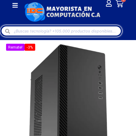
Remate!
-3%