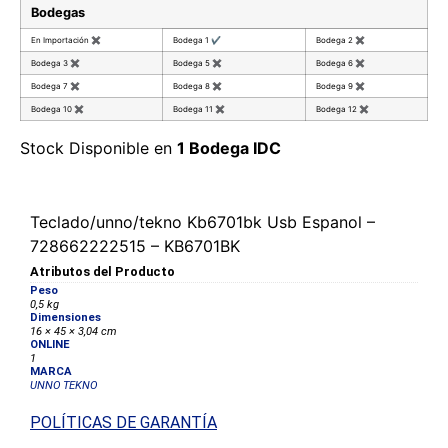
Bodegas
En Importación
✖
Bodega 1
✔
Bodega 2
✖
Bodega 3
✖
Bodega 5
✖
Bodega 6
✖
Bodega 7
✖
Bodega 8
✖
Bodega 9
✖
Bodega 10
✖
Bodega 11
✖
Bodega 12
✖
Stock Disponible en
1 Bodega IDC
Teclado/unno/tekno Kb6701bk Usb Espanol –
728662222515 – KB6701BK
Atributos del Producto
Peso
0,5 kg
Dimensiones
16 × 45 × 3,04 cm
ONLINE
1
MARCA
UNNO TEKNO
POLÍTICAS DE GARANTÍA