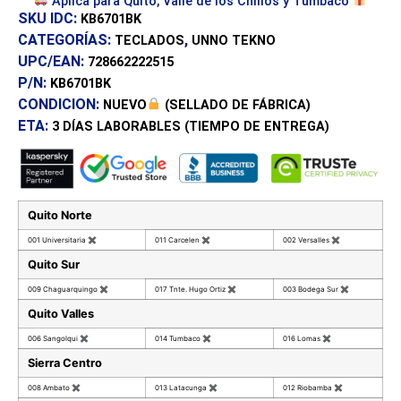
Aplica para Quito, Valle de los Chillos y Tumbaco
SKU IDC:
KB6701BK
CATEGORÍAS:
,
TECLADOS
UNNO TEKNO
UPC/EAN:
728662222515
P/N:
KB6701BK
CONDICION:
NUEVO
(SELLADO DE FÁBRICA)
ETA:
3 DÍAS
LABORABLES (TIEMPO DE ENTREGA)
Quito Norte
001 Universitaria
✖
011 Carcelen
✖
002 Versalles
✖
Quito Sur
009 Chaguarquingo
✖
017 Tnte. Hugo Ortiz
✖
003 Bodega Sur
✖
Quito Valles
006 Sangolqui
✖
014 Tumbaco
✖
016 Lomas
✖
Sierra Centro
008 Ambato
✖
013 Latacunga
✖
012 Riobamba
✖