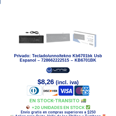
Privado: Teclado/unno/tekno Kb6701bk Usb
Espanol – 728662222515 – KB6701BK
$
8,26
(incl. iva)
EN STOCK-TRANSITO
+20 UNIDADES EN STOCK
Envío gratis en compras superiores a $250