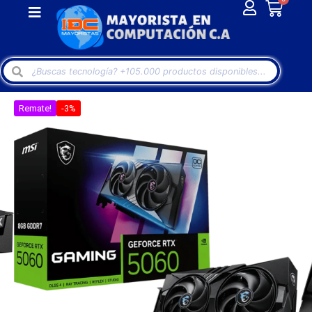
Remate!
-3%