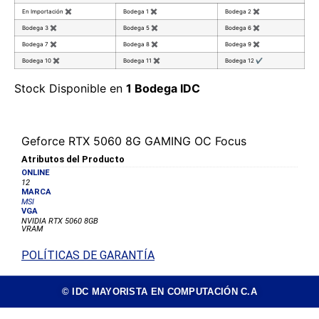
En Importación
✖
Bodega 1
✖
Bodega 2
✖
Bodega 3
✖
Bodega 5
✖
Bodega 6
✖
Bodega 7
✖
Bodega 8
✖
Bodega 9
✖
Bodega 10
✖
Bodega 11
✖
Bodega 12
✔
Stock Disponible en
1 Bodega IDC
Geforce RTX 5060 8G GAMING OC Focus
Atributos del Producto
ONLINE
12
MARCA
MSI
VGA
NVIDIA RTX 5060 8GB
VRAM
POLÍTICAS DE GARANTÍA
© IDC MAYORISTA EN COMPUTACIÓN C.A