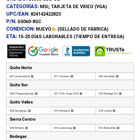
CATEGORÍAS:
,
MSI
TARJETA DE VIDEO (VGA)
UPC/EAN:
824142422823
P/N:
G5060-8GC
CONDICION:
NUEVO
(SELLADO DE FÁBRICA)
ETA:
15-20 DÍAS
LABORABLES (TIEMPO DE ENTREGA)
Quito Norte
001 Universitaria
✖
011 Carcelen
✖
002 Versalles
✖
Quito Sur
009 Chaguarquingo
✖
017 Tnte. Hugo Ortiz
✖
003 Bodega Sur
✖
Quito Valles
006 Sangolqui
✖
014 Tumbaco
✖
016 Lomas
✖
Sierra Centro
008 Ambato
✖
013 Latacunga
✖
012 Riobamba
✖
Bodegas